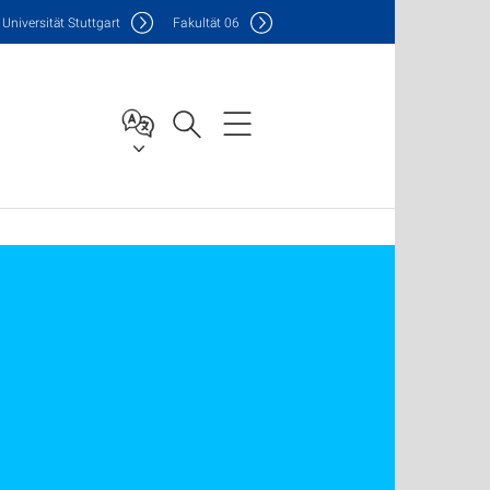
Uni
versität Stuttgart
F
akultät
06