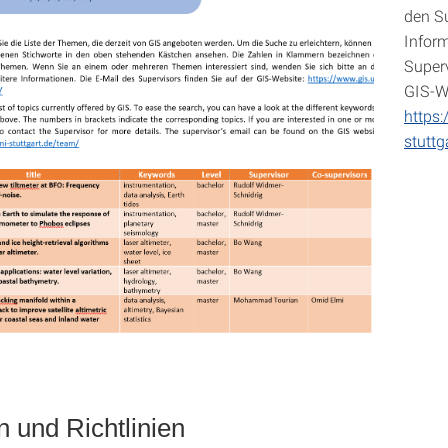
den Su
Inform
Superv
GIS-W
https:
stuttg
n und Richtlinien