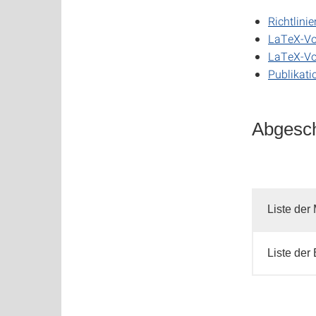
Richtlini
LaTeX-Vor
LaTeX-Vor
Publikati
Abgesch
Liste der
Liste der