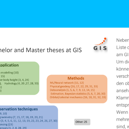
Neben
Liste 
am GI
Um die
können
versch
den o
ansehe
Klamm
entsp
Wenn 
mehre
sind, 