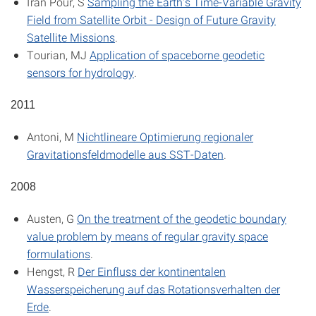
Iran Pour, S
Sampling the Earth's Time-Variable Gravity
Field from Satellite Orbit - Design of Future Gravity
Satellite Missions
.
Tourian, MJ
Application of spaceborne geodetic
sensors for hydrology
.
2011
Antoni, M
Nichtlineare Optimierung regionaler
Gravitationsfeldmodelle aus SST-Daten
.
2008
Austen, G
On the treatment of the geodetic boundary
value problem by means of regular gravity space
formulations
.
Hengst, R
Der Einfluss der kontinentalen
Wasserspeicherung auf das Rotationsverhalten der
Erde
.