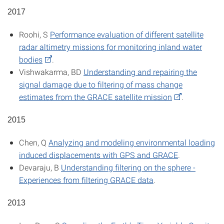
2017
Roohi, S
Performance evaluation of different satellite
radar altimetry missions for monitoring inland water
bodies
.
Vishwakarma, BD
Understanding and repairing the
signal damage due to filtering of mass change
estimates from the GRACE satellite mission
.
2015
Chen, Q
Analyzing and modeling environmental loading
induced displacements with GPS and GRACE
.
Devaraju, B
Understanding filtering on the sphere -
Experiences from filtering GRACE data
.
2013