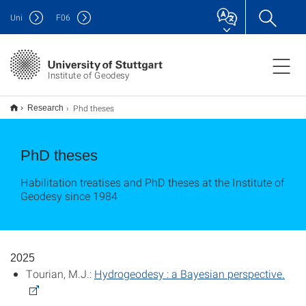
Uni
F
06
Institute of Geodesy
Phd theses
Research
PhD theses
Habilitation treatises and PhD theses at the Institute of
Geodesy since 1984
2025
Tourian, M.J.:
Hydrogeodesy : a Bayesian perspective.