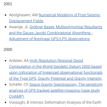
2001
Abolghasem, AM
Numerical Modeling of Post-Seismic
Displacement Fields
.
Awange, JL
Gröbner Bases, Multipolynomial Resultants
and the Gauss-Jacobi Combinatorial Algorithms -
Adjustment of Nonlinear GPS/LPS observations
.
2000
Ardalan, AA
High Resolution Regional Geoid
Computation in the World Geodetic Datum 2000 based
upon collocation of linearized observational functionals
of the Type GPS, Gravity Potential and Gravity Intensity
.
Schäfer, Ch
Space Gravity Spectroscopy: The sensitivity
analysis of GPS-tracked satellite missions (case study
CHAMP)
.
Voosoghi, B
Intrinsic Deformation Analysis of the Earth