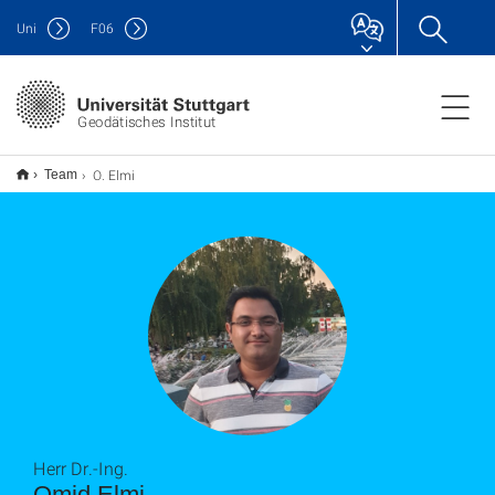
Uni
F
06
Geodätisches Institut
O. Elmi
Team
Herr Dr.-Ing.
Omid Elmi